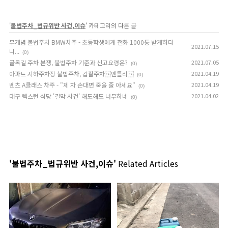
'
불법주차_법규위반 사건,이슈
' 카테고리의 다른 글
무개념 불법주차 BMW차주 - 초등학생에게 전화 1000통 받게하다
2021.07.15
니...
(0)
골목길 주차 분쟁, 불법주차 기준과 신고요령은?
2021.07.05
(0)
아파트 지하주차장 불법주차, 갑질주차벤틀리
2021.04.19
(0)
벤츠 A클래스 차주 - "제 차 손대면 죽을 줄 아세요"
2021.04.19
(0)
대구 렉스턴 식당 '길막 사건' 해도해도 너무하네
2021.04.02
(0)
'불법주차_법규위반 사건,이슈'
Related Articles