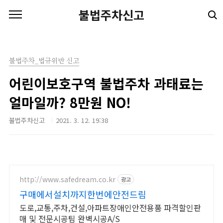
본문 바로가기
불법주차신고
불법주차_법규위반 신고
어린이보호구역 불법주차 과태료는
얼마일까? 8만원 NO!
불법주차신고
2021. 3. 12. 19:38
http://www.safedream.co.kr
광고
구매에서설치까지한번에안전드림
도로,교통,주차,건설,아파트장애인안전용품 파격할인판
매 및 전문시공팀 완벽시공A/S