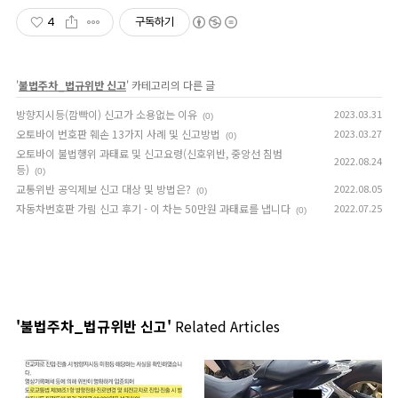
4
구독하기
'
불법주차_법규위반 신고
' 카테고리의 다른 글
방향지시등(깜빡이) 신고가 소용없는 이유
2023.03.31
(0)
오토바이 번호판 훼손 13가지 사례 및 신고방법
2023.03.27
(0)
오토바이 불법행위 과태료 및 신고요령(신호위반, 중앙선 침범
2022.08.24
등)
(0)
교통위반 공익제보 신고 대상 및 방법은?
2022.08.05
(0)
자동차번호판 가림 신고 후기 - 이 차는 50만원 과태료를 냅니다
2022.07.25
(0)
'불법주차_법규위반 신고'
Related Articles