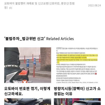
오토바이 불법행위 과태료 및 신고요령(신호위반, 중앙선 침범
2022.08.24
등)
(0)
'불법주차_법규위반 신고'
Related Articles
오토바이 번호판 꺾기, 이렇게
방향지시등(깜빡이) 신고가 소
신고하세요.
용없는 이유